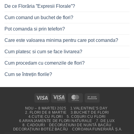
De ce Florăria ”Expresii Florale”?
Cum comand un buchet de flori?
Pot comanda si prin telefon?
Care este valoarea minima pentru care pot comanda?
Cum platesc si cum se face livrarea?
Cum procedam cu comenzile de flori?
Cum se întrețin florile?
Visa
Visa
MasterCard
Bank
Electron
Transfer
NOU – 8 MARTEI 2025
1.VALENTINE’S DAY
2. FLORI DE 8 MARTIE
3.BUCHET DE FLORI
4.CUTIE CU FLORI
5. COȘURI CU FLORI
6.ARANJAMENTE DE FLORI NATURALE
7. DE LUX
8. CADOURI
DECORAȚIUNI DE NUNTĂ BACĂU
DECORAȚIUNI BOTEZ BACĂU
COROANA FUNERARĂ Ș.A.