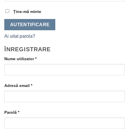
Ține-mă minte
AUTENTIFICARE
Ai uitat parola?
ÎNREGISTRARE
Obligatoriu
Nume utilizator
*
Obligatoriu
Adresă email
*
Obligatoriu
Parolă
*