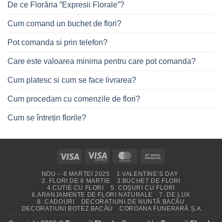
De ce Florăria ”Expresii Florale”?
Cum comand un buchet de flori?
Pot comanda si prin telefon?
Care este valoarea minima pentru care pot comanda?
Cum platesc si cum se face livrarea?
Cum procedam cu comenzile de flori?
Cum se întrețin florile?
Visa
Visa
MasterCard
Bank
Electron
Transfer
NOU – 8 MARTEI 2025
1.VALENTINE’S DAY
2. FLORI DE 8 MARTIE
3.BUCHET DE FLORI
4.CUTIE CU FLORI
5. COȘURI CU FLORI
6.ARANJAMENTE DE FLORI NATURALE
7. DE LUX
8. CADOURI
DECORAȚIUNI DE NUNTĂ BACĂU
DECORAȚIUNI BOTEZ BACĂU
COROANA FUNERARĂ Ș.A.