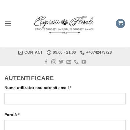
Skip
to
content
CONTACT
09:00 - 21:00
+40742479728
AUTENTIFICARE
Obligatoriu
Nume utilizator sau adresă email
*
Obligatoriu
Parolă
*