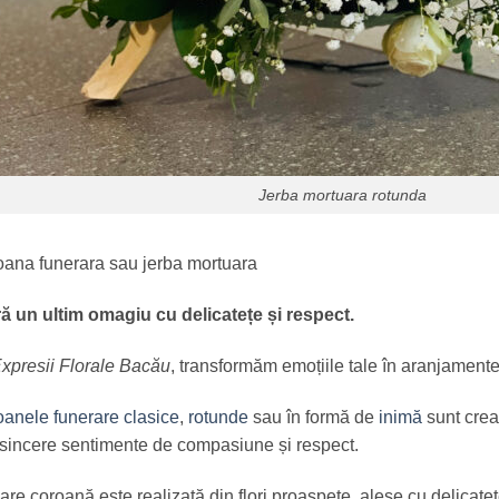
Jerba mortuara rotunda
ana funerara sau jerba mortuara
ă un ultim omagiu cu delicatețe și respect.
xpresii Florale Bacău
, transformăm emoțiile tale în aranjamente
anele funerare clasice
,
rotunde
sau în formă de
inimă
sunt creat
sincere sentimente de compasiune și respect.
are coroană este realizată din flori proaspete, alese cu delicate