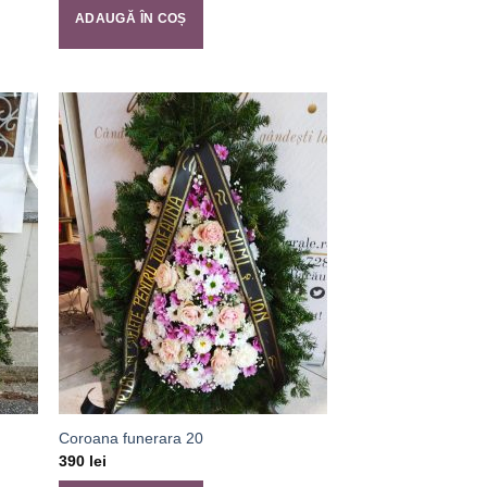
ADAUGĂ ÎN COȘ
Coroana funerara 20
390
lei