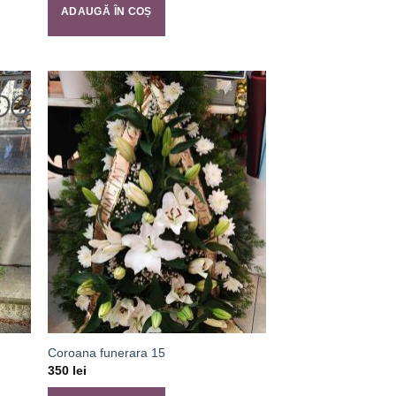
ADAUGĂ ÎN COȘ
Coroana funerara 15
350
lei