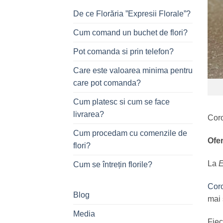
De ce Florăria ”Expresii Florale”?
Cum comand un buchet de flori?
Pot comanda si prin telefon?
Care este valoarea minima pentru
care pot comanda?
Cum platesc si cum se face
livrarea?
Coro
Cum procedam cu comenzile de
Ofer
flori?
La
E
Cum se întrețin florile?
Coro
Blog
mai 
Media
Fiec