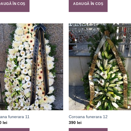
AUGĂ ÎN COȘ
ADAUGĂ ÎN COȘ
ana funerara 11
Coroana funerara 12
50
lei
390
lei