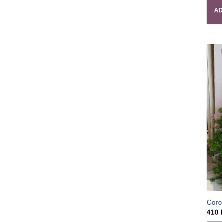
AD
Coro
410