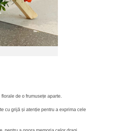
 florale de o frumusețe aparte.
e cu grijă și atenție pentru a exprima cele
țe, pentru a onora memoria celor dragi.