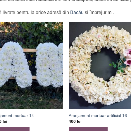
fi livrate pentru la orice adresă din
Bacău
și împrejurimi.
jament mortuar 14
Aranjament mortuar artificial 16
50
lei
400
lei