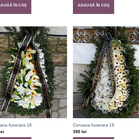
AUGĂ ÎN COȘ
ADAUGĂ ÎN COȘ
ana funerara 18
Coroana funerara 19
lei
390
lei