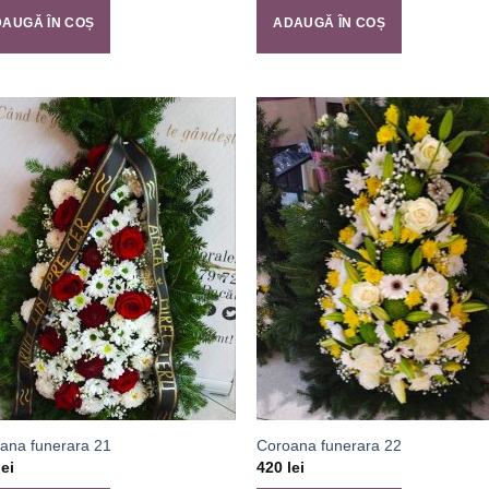
AUGĂ ÎN COȘ
ADAUGĂ ÎN COȘ
ana funerara 21
Coroana funerara 22
lei
420
lei