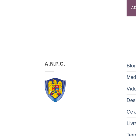
AD
A.N.P.C.
Blo
Med
Vid
Des
Ce a
Livr
Term