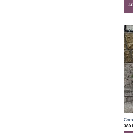
AD
Coro
380