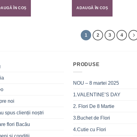
AUGĂ ÎN COȘ
ADAUGĂ ÎN COȘ
1
2
3
4
PRODUSE
g
ia
NOU – 8 martei 2025
eo
1.VALENTINE’S DAY
pre noi
2. Flori De 8 Martie
u spus clienții noștri
3.Buchet de Flori
are flori Bacău
4.Cutie cu Flori
eni și condiții