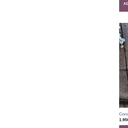
AD
Coro
1.9