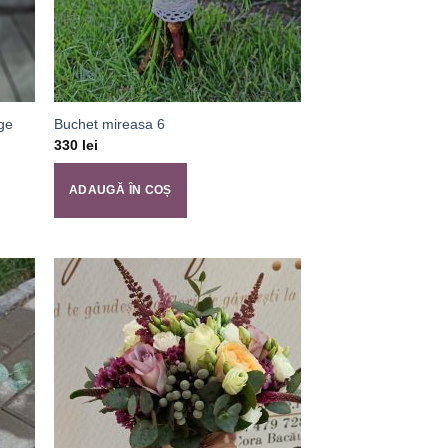
age
Buchet mireasa 6
330
lei
ADAUGĂ ÎN COȘ