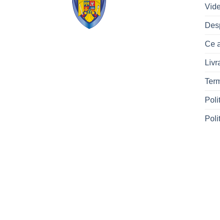
Vid
Des
Ce a
Livr
Term
Poli
Poli