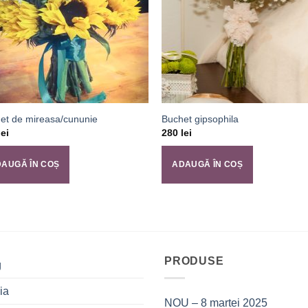
et de mireasa/cununie
Buchet gipsophila
lei
280
lei
AUGĂ ÎN COȘ
ADAUGĂ ÎN COȘ
PRODUSE
g
ia
NOU – 8 martei 2025