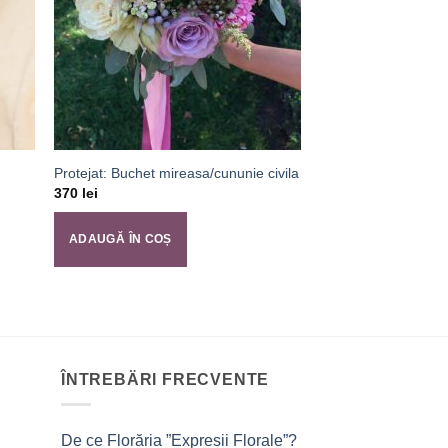
Protejat: Buchet mireasa/cununie civila
370
lei
ADAUGĂ ÎN COȘ
ÎNTREBÄRI FRECVENTE
De ce Florăria ”Expresii Florale”?