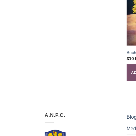
Buch
310
AD
A.N.P.C.
Blo
Med