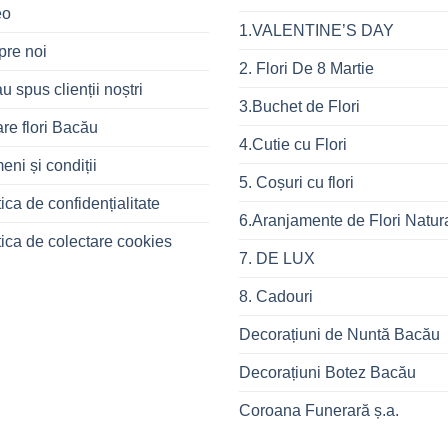
eo
1.VALENTINE’S DAY
pre noi
2. Flori De 8 Martie
u spus clienții noștri
3.Buchet de Flori
are flori Bacău
4.Cutie cu Flori
eni și condiții
5. Coșuri cu flori
tica de confidențialitate
6.Aranjamente de Flori Natur
tica de colectare cookies
7. DE LUX
8. Cadouri
Decorațiuni de Nuntă Bacău
Decorațiuni Botez Bacău
Coroana Funerară ș.a.