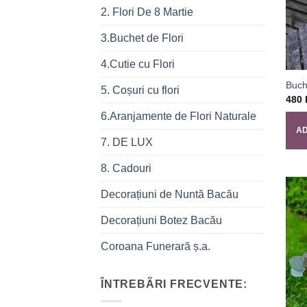
2. Flori De 8 Martie
3.Buchet de Flori
4.Cutie cu Flori
Buch
5. Coșuri cu flori
480
6.Aranjamente de Flori Naturale
AD
7. DE LUX
8. Cadouri
Decorațiuni de Nuntă Bacău
Decorațiuni Botez Bacău
Coroana Funerară ș.a.
ÎNTREBÃRI FRECVENTE: