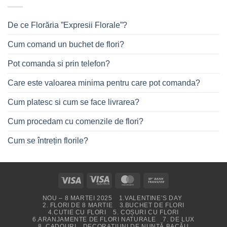
De ce Florăria ”Expresii Florale”?
Cum comand un buchet de flori?
Pot comanda si prin telefon?
Care este valoarea minima pentru care pot comanda?
Cum platesc si cum se face livrarea?
Cum procedam cu comenzile de flori?
Cum se întrețin florile?
Visa
Visa
MasterCard
Bank
Electron
Transfer
NOU – 8 MARTEI 2025
1.VALENTINE’S DAY
2. FLORI DE 8 MARTIE
3.BUCHET DE FLORI
4.CUTIE CU FLORI
5. COȘURI CU FLORI
6.ARANJAMENTE DE FLORI NATURALE
7. DE LUX
8. CADOURI
DECORAȚIUNI DE NUNTĂ BACĂU