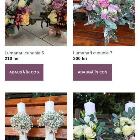
Lumanari cununie 6
Lumanari cununie 7
210
lei
300
lei
ADAUGĂ ÎN COȘ
ADAUGĂ ÎN COȘ