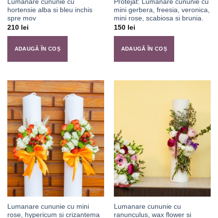
Lumanare cununie cu
Protejat: Lumanare cununie cu
hortensie alba si bleu inchis
mini gerbera, freesia, veronica,
spre mov
mini rose, scabiosa si brunia.
210
lei
150
lei
ADAUGĂ ÎN COȘ
ADAUGĂ ÎN COȘ
Lumanare cununie cu mini
Lumanare cununie cu
rose, hypericum si crizantema
ranunculus, wax flower si