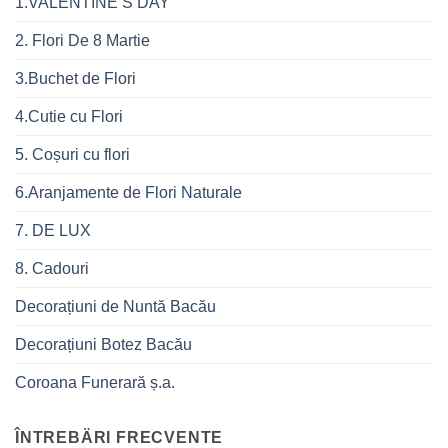
1.VALENTINE’S DAY
2. Flori De 8 Martie
3.Buchet de Flori
4.Cutie cu Flori
5. Coșuri cu flori
6.Aranjamente de Flori Naturale
7. DE LUX
8. Cadouri
Decorațiuni de Nuntă Bacău
Decorațiuni Botez Bacău
Coroana Funerară ș.a.
ÎNTREBÄRI FRECVENTE