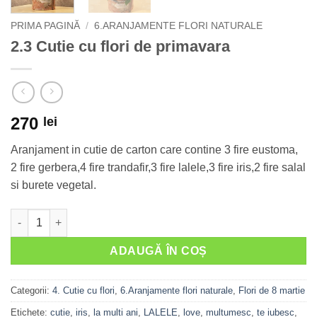
PRIMA PAGINĂ
/
6.ARANJAMENTE FLORI NATURALE
2.3 Cutie cu flori de primavara
270
lei
Aranjament in cutie de carton care contine 3 fire eustoma,
2 fire gerbera,4 fire trandafir,3 fire lalele,3 fire iris,2 fire salal
si burete vegetal.
Cantitate 2.3 Cutie cu flori de primavara
ADAUGĂ ÎN COȘ
Categorii:
4. Cutie cu flori
,
6.Aranjamente flori naturale
,
Flori de 8 martie
Etichete:
cutie
,
iris
,
la multi ani
,
LALELE
,
love
,
multumesc
,
te iubesc
,