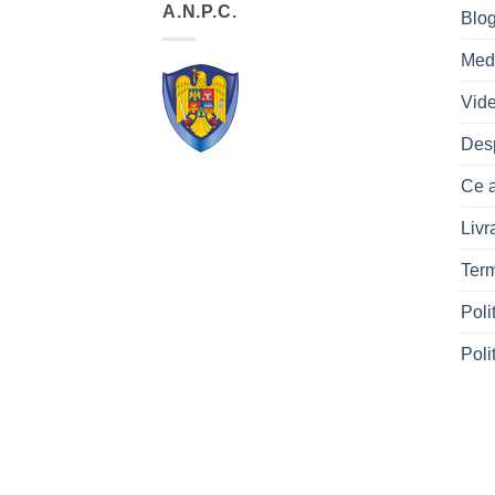
A.N.P.C.
Blo
Med
Vid
Des
Ce a
Livr
Term
Poli
Poli