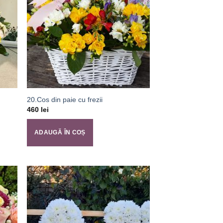
20.Cos din paie cu frezii
460
lei
ADAUGĂ ÎN COȘ