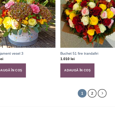
jament vesel 3
Buchet 51 fire trandafiri
lei
1.010
lei
AUGĂ ÎN COȘ
ADAUGĂ ÎN COȘ
1
2