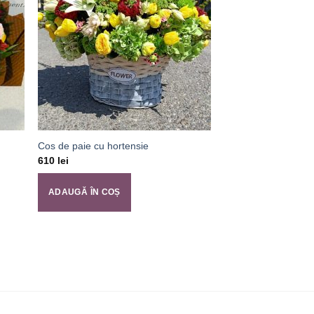
Cos de paie cu hortensie
610
lei
ADAUGĂ ÎN COȘ