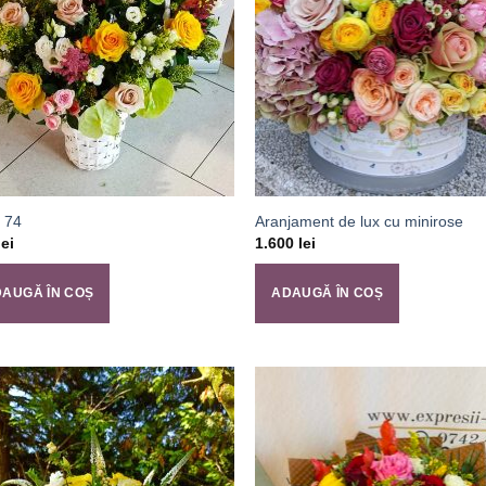
 74
Aranjament de lux cu minirose
lei
1.600
lei
AUGĂ ÎN COȘ
ADAUGĂ ÎN COȘ