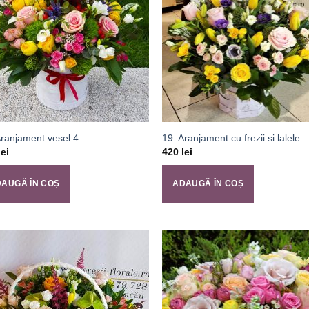
Aranjament vesel 4
19. Aranjament cu frezii si lalele
lei
420
lei
AUGĂ ÎN COȘ
ADAUGĂ ÎN COȘ