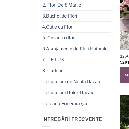
2. Flori De 8 Martie
3.Buchet de Flori
4.Cutie cu Flori
5. Coșuri cu flori
6.Aranjamente de Flori Naturale
12.A
7. DE LUX
520
8. Cadouri
AD
Decorațiuni de Nuntă Bacău
Decorațiuni Botez Bacău
Coroana Funerară ș.a.
ÎNTREBÃRI FRECVENTE: