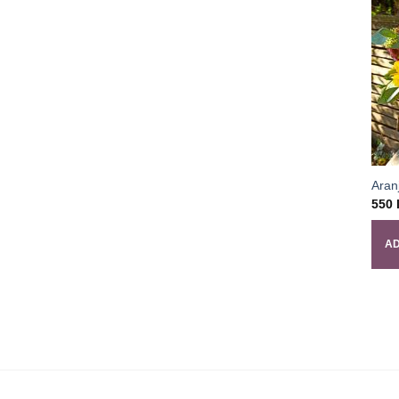
Aran
550
AD