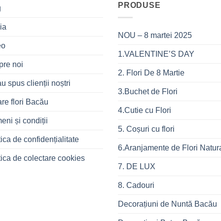
PRODUSE
g
ia
NOU – 8 martei 2025
eo
1.VALENTINE’S DAY
pre noi
2. Flori De 8 Martie
u spus clienții noștri
3.Buchet de Flori
are flori Bacău
4.Cutie cu Flori
eni și condiții
5. Coșuri cu flori
tica de confidențialitate
6.Aranjamente de Flori Natur
tica de colectare cookies
7. DE LUX
8. Cadouri
Decorațiuni de Nuntă Bacău