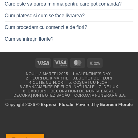
Care este valoarea minima pentru care pot comanda?
Cum platesc si cum se face livrarea?
Cum procedam cu comenzile de flori?
Cum se întrețin florile?
Visa
Visa
MasterCard
Bank
Electron
Transfer
NOU – 8 MARTEI 2025
1.VALENTINE’S DAY
2. FLORI DE 8 MARTIE
3.BUCHET DE FLORI
4.CUTIE CU FLORI
5. COȘURI CU FLORI
6.ARANJAMENTE DE FLORI NATURALE
7. DE LUX
8. CADOURI
DECORAȚIUNI DE NUNTĂ BACĂU
DECORAȚIUNI BOTEZ BACĂU
COROANA FUNERARĂ Ș.A.
Copyright 2026 ©
Expresii Florale
. Powered by
Expresii Florale