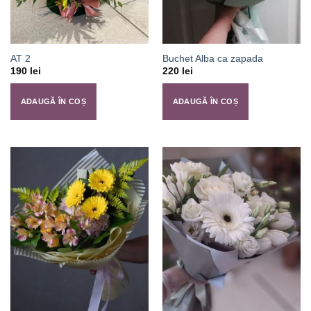
AT 2
Buchet Alba ca zapada
190
lei
220
lei
ADAUGĂ ÎN COȘ
ADAUGĂ ÎN COȘ