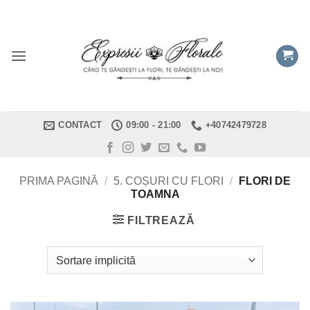
Skip
to
content
CONTACT
09:00 - 21:00
+40742479728
PRIMA PAGINĂ
/
5. COȘURI CU FLORI
/
FLORI DE
TOAMNA
FILTREAZĂ