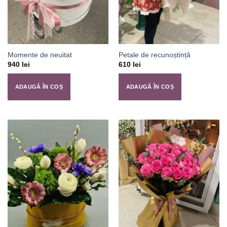
Momente de neuitat
Petale de recunoștință
940
lei
610
lei
ADAUGĂ ÎN COȘ
ADAUGĂ ÎN COȘ