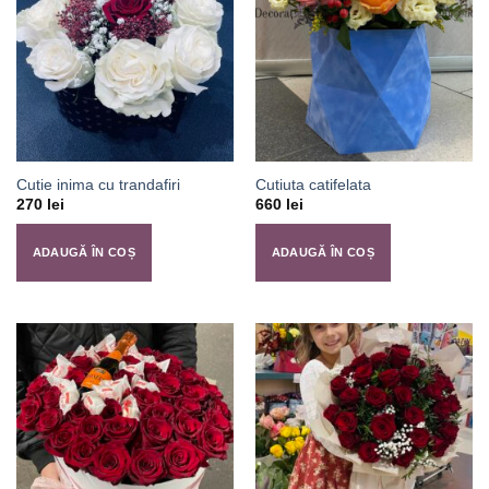
Cutie inima cu trandafiri
Cutiuta catifelata
270
lei
660
lei
ADAUGĂ ÎN COȘ
ADAUGĂ ÎN COȘ