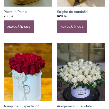
Poem în Petale
Sclipire de trandafiri
230
lei
620
lei
ADAUGĂ ÎN COȘ
ADAUGĂ ÎN COȘ
Aranjament „spectacol”
Aranjament pure white