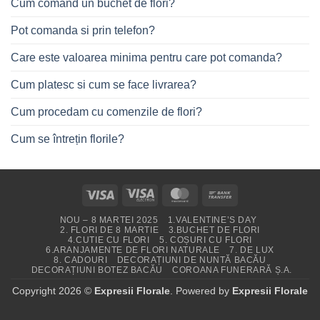
Cum comand un buchet de flori?
Pot comanda si prin telefon?
Care este valoarea minima pentru care pot comanda?
Cum platesc si cum se face livrarea?
Cum procedam cu comenzile de flori?
Cum se întrețin florile?
Visa
Visa
MasterCard
Bank
Electron
Transfer
NOU – 8 MARTEI 2025
1.VALENTINE’S DAY
2. FLORI DE 8 MARTIE
3.BUCHET DE FLORI
4.CUTIE CU FLORI
5. COȘURI CU FLORI
6.ARANJAMENTE DE FLORI NATURALE
7. DE LUX
8. CADOURI
DECORAȚIUNI DE NUNTĂ BACĂU
DECORAȚIUNI BOTEZ BACĂU
COROANA FUNERARĂ Ș.A.
Copyright 2026 ©
Expresii Florale
. Powered by
Expresii Florale